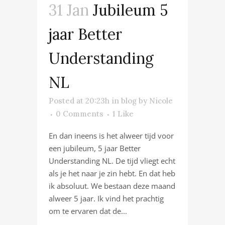
31 Jan
Jubileum 5
jaar Better
Understanding
NL
Posted at 20:23h
in
blog
by
Nicole
0 Comments
1
Like
En dan ineens is het alweer tijd voor
een jubileum, 5 jaar Better
Understanding NL. De tijd vliegt echt
als je het naar je zin hebt. En dat heb
ik absoluut. We bestaan deze maand
alweer 5 jaar. Ik vind het prachtig
om te ervaren dat de...