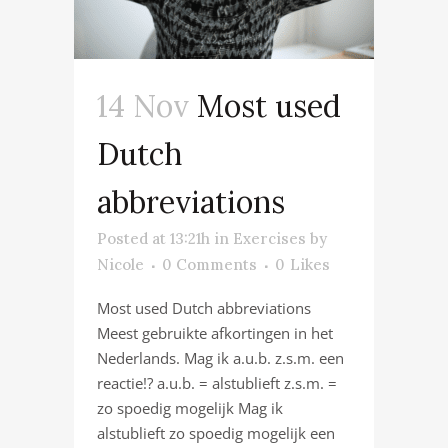
14 Nov
Most used
Dutch
abbreviations
Posted at 13:21h
in
Exercises
by
Nicole
0 Comments
0
Likes
Most used Dutch abbreviations
Meest gebruikte afkortingen in het
Nederlands. Mag ik a.u.b. z.s.m. een
reactie!? a.u.b. = alstublieft z.s.m. =
zo spoedig mogelijk Mag ik
alstublieft zo spoedig mogelijk een