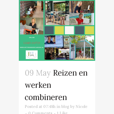
09 May
Reizen en
werken
combineren
Posted at 07:48h
in
blog
by
Nicole
0 Comments
1
Like