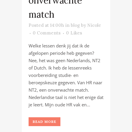
onverwachte
match
Posted at 14:00h
in
blog
by
Nicole
0 Comments
0
Likes
Welke lessen denk jij dat ik de
afgelopen periode heb gegeven?
Nee, het was geen Nederlands, NT2
of Dutch. Ik heb de lessenreeks
voorbereiding studie- en
beroepskeuze gegeven. Van HR naar
NT2, een onverwachte match.
Nederlandse taal is niet het enige dat
je leert. Mijn oude HR vak en...
READ MORE