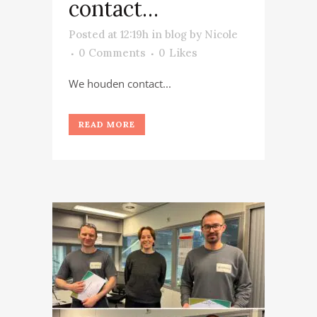
contact…
Posted at 12:19h
in
blog
by
Nicole
0 Comments
0
Likes
We houden contact...
READ MORE