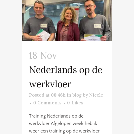
18 Nov
Nederlands op de
werkvloer
Posted at 08:46h
in
blog
by
Nicole
0 Comments
0
Likes
Training Nederlands op de
werkvloer Afgelopen week heb ik
weer een training op de werkvloer