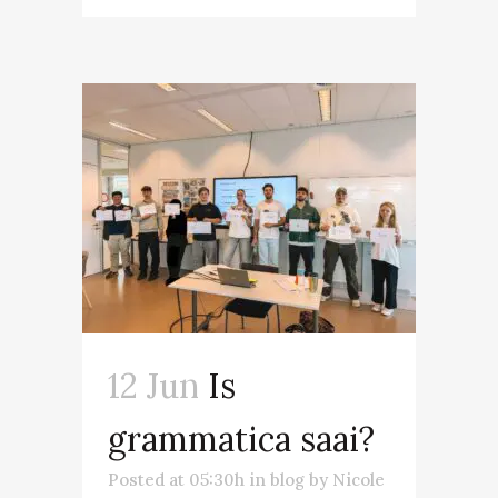
12 Jun
Is
grammatica saai?
Posted at 05:30h
in
blog
by
Nicole