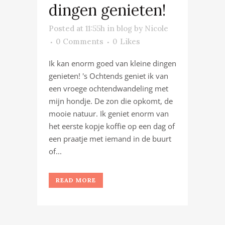
dingen genieten!
Posted at 11:55h
in
blog
by
Nicole
0 Comments
0
Likes
Ik kan enorm goed van kleine dingen
genieten! 's Ochtends geniet ik van
een vroege ochtendwandeling met
mijn hondje. De zon die opkomt, de
mooie natuur. Ik geniet enorm van
het eerste kopje koffie op een dag of
een praatje met iemand in de buurt
of...
READ MORE