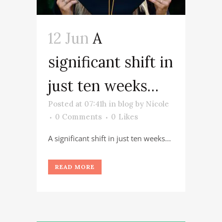
12 Jun
A
significant shift in
just ten weeks…
Posted at 07:41h
in
blog
by
Nicole
0 Comments
0
Likes
A significant shift in just ten weeks...
READ MORE