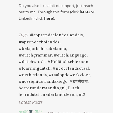
Do you also like a bit of support, just reach
out to me. Through this form (click
here
) or
LinkedIn (click
here
).
Tags:
#apprendrelenéerlandais
,
#aprenderholandês
,
#belajarbahasabelanda
,
#dutchgrammar
,
#dutchlanguage
,
#dutchwords
,
#Holländischlernen
,
#learningdutch
,
#nederlandsetaal
,
#netherlands
,
#taalopdewerkvloer
,
#uczsięniderlandzkiego
,
#डचसीखना
,
betterunderstandingnl
,
Dutch
,
learndutch
,
nederlandsleren
,
nt2
Latest Posts