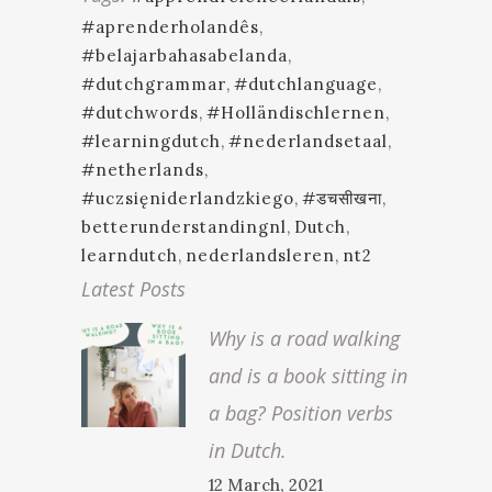
#aprenderholandês
,
#belajarbahasabelanda
,
#dutchgrammar
,
#dutchlanguage
,
#dutchwords
,
#Holländischlernen
,
#learningdutch
,
#nederlandsetaal
,
#netherlands
,
#uczsięniderlandzkiego
,
#डचसीखना
,
betterunderstandingnl
,
Dutch
,
learndutch
,
nederlandsleren
,
nt2
Latest Posts
Why is a road walking
and is a book sitting in
a bag? Position verbs
in Dutch.
12 March, 2021