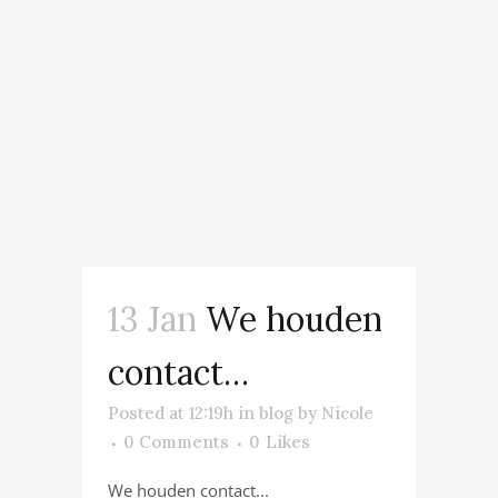
13 Jan
We houden
contact…
Posted at 12:19h
in
blog
by
Nicole
0 Comments
0
Likes
We houden contact...