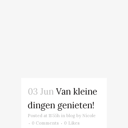
03 Jun
Van kleine
dingen genieten!
Posted at 11:55h
in
blog
by
Nicole
0 Comments
0
Likes