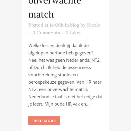
onverwachte
match
Posted at 14:00h
in
blog
by
Nicole
0 Comments
0
Likes
Welke lessen denk jij dat ik de
afgelopen periode heb gegeven?
Nee, het was geen Nederlands, NT2
of Dutch. Ik heb de lessenreeks
voorbereiding studie- en
beroepskeuze gegeven. Van HR naar
NT2, een onverwachte match.
Nederlandse taal is niet het enige dat
je leert. Mijn oude HR vak en...
READ MORE