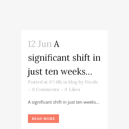
12 Jun
A
significant shift in
just ten weeks…
Posted at 07:41h
in
blog
by
Nicole
0 Comments
0
Likes
A significant shift in just ten weeks...
READ MORE