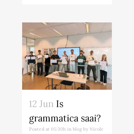
12 Jun
Is
grammatica saai?
Posted at 05:30h
in
blog
by
Nicole