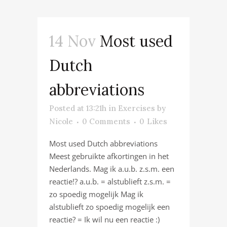
14 Nov
Most used
Dutch
abbreviations
Posted at 13:21h
in
Exercises
by
Nicole
0 Comments
0
Likes
Most used Dutch abbreviations
Meest gebruikte afkortingen in het
Nederlands. Mag ik a.u.b. z.s.m. een
reactie!? a.u.b. = alstublieft z.s.m. =
zo spoedig mogelijk Mag ik
alstublieft zo spoedig mogelijk een
reactie? = Ik wil nu een reactie :)