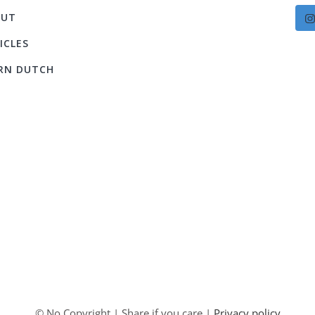
OUT
ICLES
RN DUTCH
© No Copyright | Share if you care |
Privacy policy