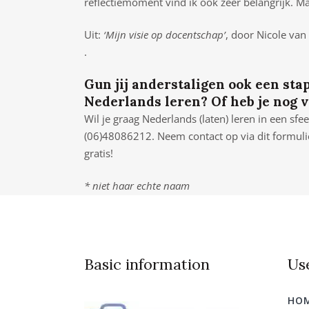
reflectiemoment vind ik ook zeer belangrijk. M
Uit:
‘Mijn visie op docentschap’
, door Nicole van
.
Gun jij anderstaligen ook een stap
Nederlands leren? Of heb je nog 
Wil je graag Nederlands (laten) leren in een sf
(06)48086212. Neem contact op via dit formulie
gratis!
* niet haar echte naam
Basic information
Use
HO