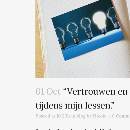
01 Oct
“Vertrouwen en v
tijdens mijn lessen.”
Posted at 10:20h
in
blog
by
Nicole
0 Comm