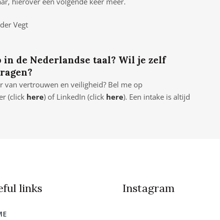
aar, hierover een volgende keer meer.
 der Vegt
 in de Nederlandse taal? Wil je zelf
vragen?
eer van vertrouwen en veiligheid? Bel me op
r (click
here
) of LinkedIn (click
here
). Een intake is altijd
ful links
Instagram
ME